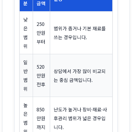
분
금액
낮
250
은
범위가 좁거나 기본 재료를
만원
범
쓰는 경우입니다.
부터
위
일
520
반
상담에서 가장 많이 비교되
만원
범
는 중심 금액입니다.
전후
위
높
850
난도가 높거나 장비·재료·사
은
만원
후관리 범위가 넓은 경우입
범
까지
니다.
위