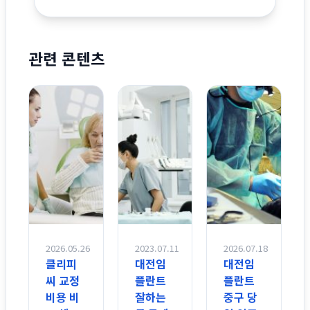
관련 콘텐츠
2026.05.26
2023.07.11
2026.07.18
클리피
대전임
대전임
씨 교정
플란트
플란트
비용 비
잘하는
중구 당