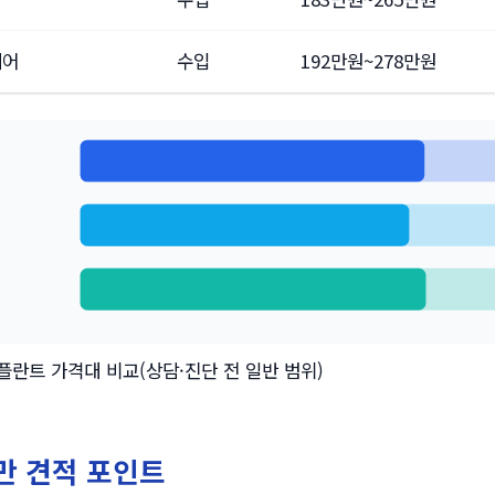
케어
수입
192만원~278만원
어
플란트 가격대 비교(상담·진단 전 일반 범위)
만 견적 포인트