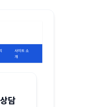
치
사이트 소
개
 상담