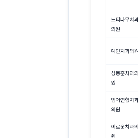
느티나무치
의원
예인치과의
성봉훈치과
원
범어연합치
의원
이로운치과
원