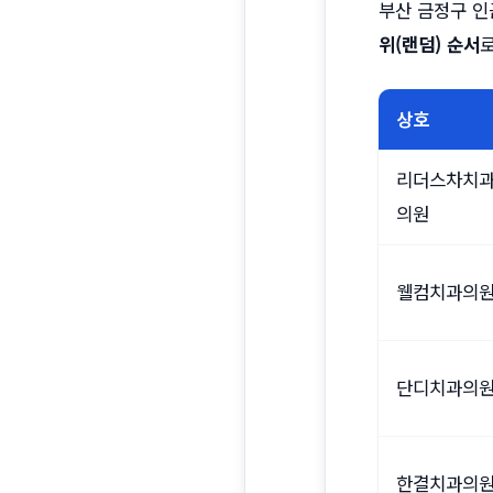
부산 금정구 인
위(랜덤) 순서
상호
리더스차치
의원
웰컴치과의
단디치과의
한결치과의