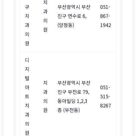
치
규
부산광역시 부산
051-
과
치
진구 연수로 6,
867-
의
과
(양정동)
1942
원
의
원
디
지
털
치
부산광역시 부산
아
051-
과
진구 부전로 79,
트
515-
의
동아빌딩 1,2,3
치
8267
원
층 (부전동)
과
의
원