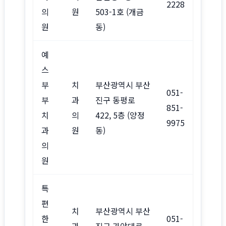
2228
의
원
503-1호 (개금
원
동)
예
스
부
치
부산광역시 부산
051-
부
과
진구 동평로
851-
치
의
422, 5층 (양정
9975
과
원
동)
의
원
특
편
치
부산광역시 부산
한
051-