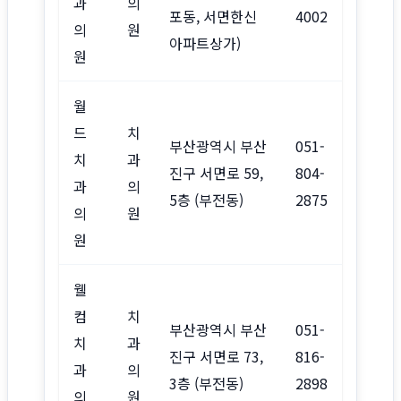
과
의
포동, 서면한신
4002
의
원
아파트상가)
원
월
드
치
부산광역시 부산
051-
치
과
진구 서면로 59,
804-
과
의
5층 (부전동)
2875
의
원
원
웰
컴
치
부산광역시 부산
051-
치
과
진구 서면로 73,
816-
과
의
3층 (부전동)
2898
의
원