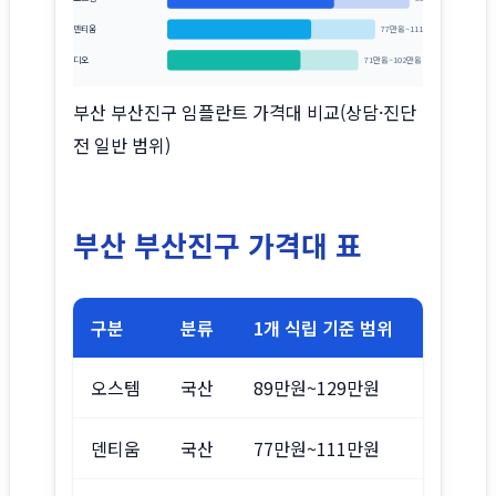
덴티움
77만원~111만원
디오
71만원~102만원
부산 부산진구 임플란트 가격대 비교(상담·진단
전 일반 범위)
부산 부산진구 가격대 표
구분
분류
1개 식립 기준 범위
오스템
국산
89만원~129만원
덴티움
국산
77만원~111만원