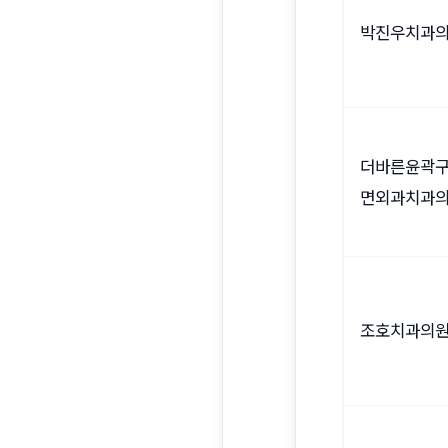
박진우치과
더바른윤곽
면외과치과
조호치과의