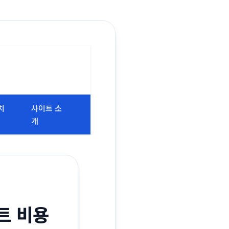
치
사이트 소
개
트 비용