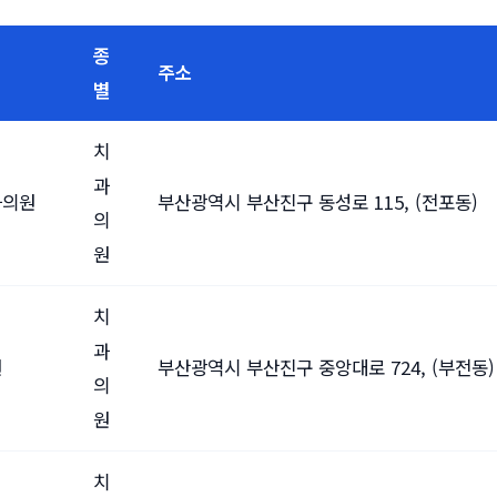
종
주소
별
치
과
과의원
부산광역시 부산진구 동성로 115, (전포동)
의
원
치
과
원
부산광역시 부산진구 중앙대로 724, (부전동)
의
원
치