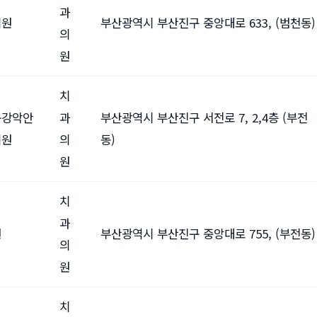
과
의원
부산광역시 부산진구 중앙대로 633, (범천동)
의
원
치
구강악안
과
부산광역시 부산진구 서전로 7, 2,4층 (부전
의원
의
동)
원
치
과
원
부산광역시 부산진구 중앙대로 755, (부전동)
의
원
치