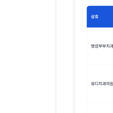
상호
명성부부치
유디치과의