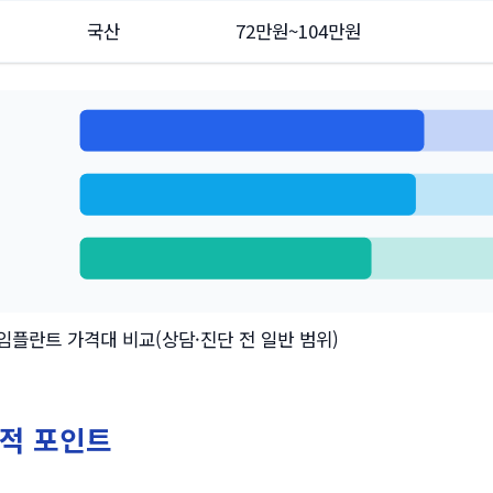
국산
72만원~104만원
임플란트 가격대 비교(상담·진단 전 일반 범위)
적 포인트