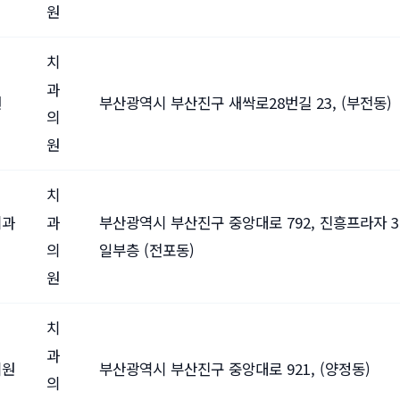
원
치
과
원
부산광역시 부산진구 새싹로28번길 23, (부전동)
의
원
치
치과
과
부산광역시 부산진구 중앙대로 792, 진흥프라자 3
의
일부층 (전포동)
원
치
과
의원
부산광역시 부산진구 중앙대로 921, (양정동)
의