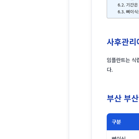
기간은
뼈이식
사후관리
임플란트는 식립
다.
부산 부산
구분
뼈이식