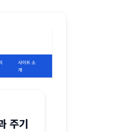
치
사이트 소
개
과 주기