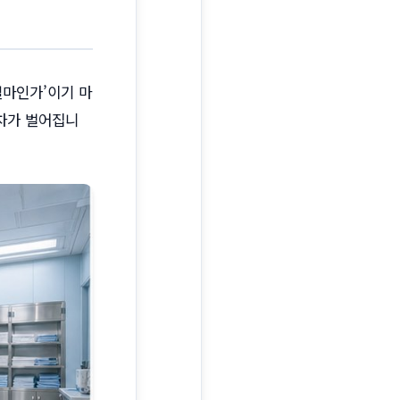
얼마인가’이기 마
차가 벌어집니