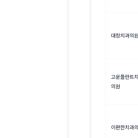
대창치과의
고운플란트
의원
이편한치과