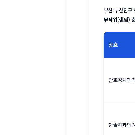
부산 부산진구 
무작위(랜덤) 
상호
안호경치과
한솔치과의