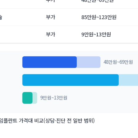
술
부가
85만원~123만원
부가
9만원~13만원
48만원~69만원
9만원~13만원
임플란트 가격대 비교(상담·진단 전 일반 범위)