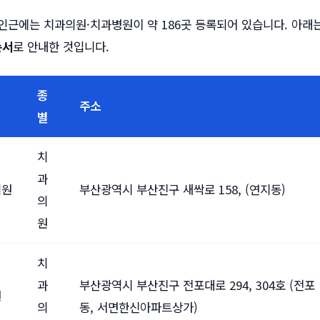
인근에는 치과의원·치과병원이 약 186곳 등록되어 있습니다. 아래는
순서
로 안내한 것입니다.
종
주소
별
치
과
의원
부산광역시 부산진구 새싹로 158, (연지동)
의
원
치
과
부산광역시 부산진구 전포대로 294, 304호 (전포
원
의
동, 서면한신아파트상가)