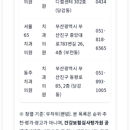
의원
디컬센터 302호
0434
원
(당감동)
서울
치
부산광역시 부
051-
65
과
산진구 중앙대
818-
치과
의
로783번길 26,
6565
의원
원
4층 (부전동)
치
부산광역시 부
동주
051-
과
산진구 동평로
치과
893-
의
85, 2층 (당감
의원
1005
원
동)
※ 정렬 기준: 무작위(랜덤). 본 목록은 순위·추
천·평가·광고가 아니며,
건강보험심사평가원 공