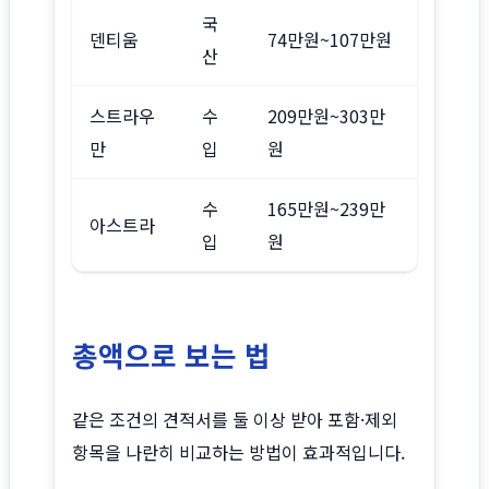
국
덴티움
74만원~107만원
산
스트라우
수
209만원~303만
만
입
원
수
165만원~239만
아스트라
입
원
총액으로 보는 법
같은 조건의 견적서를 둘 이상 받아 포함·제외
항목을 나란히 비교하는 방법이 효과적입니다.