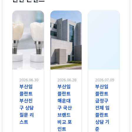
2026.06.30
2026.06.28
2026.07.09
부산임
부산임
부산임
플란트
플란트
플란트
부산진
해운대
금정구
구 상담
구 국산
전체 임
질문 리
브랜드
플란트
스트
비교 포
상담 기
인트
준