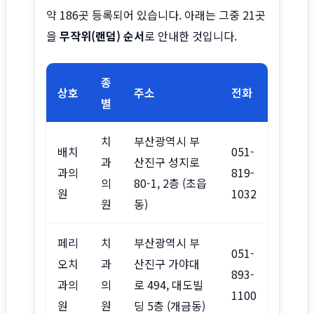
약 186곳 등록되어 있습니다. 아래는 그중 21곳
을
무작위(랜덤) 순서
로 안내한 것입니다.
종
상호
주소
전화
별
치
부산광역시 부
배치
051-
과
산진구 성지로
과의
819-
의
80-1, 2층 (초읍
원
1032
원
동)
페리
치
부산광역시 부
051-
오치
과
산진구 가야대
893-
과의
의
로 494, 대도빌
1100
원
원
딩 5층 (개금동)