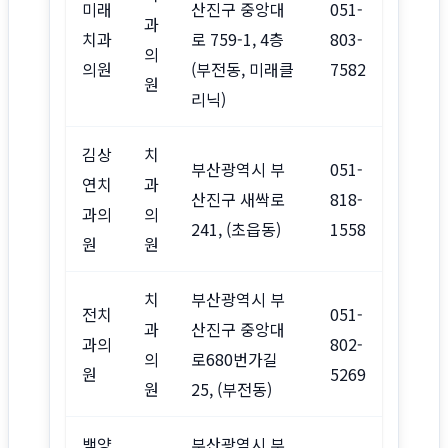
미래
산진구 중앙대
051-
과
치과
로 759-1, 4층
803-
의
의원
(부전동, 미래클
7582
원
리닉)
김상
치
부산광역시 부
051-
연치
과
산진구 새싹로
818-
과의
의
241, (초읍동)
1558
원
원
치
부산광역시 부
전치
051-
과
산진구 중앙대
과의
802-
의
로680번가길
원
5269
원
25, (부전동)
백양
부산광역시 부