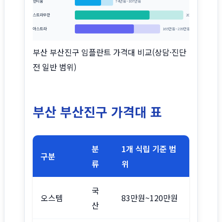
덴티움
74만원~107만원
스트라우만
209만원~303만원
아스트라
165만원~239만원
부산 부산진구 임플란트 가격대 비교(상담·진단
전 일반 범위)
부산 부산진구 가격대 표
분
1개 식립 기준 범
구분
류
위
국
오스템
83만원~120만원
산