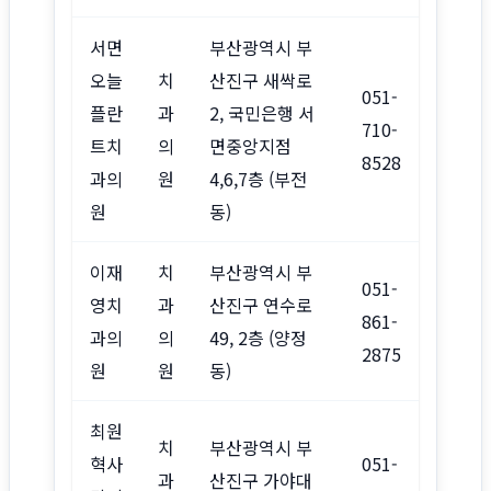
서면
부산광역시 부
오늘
치
산진구 새싹로
051-
플란
과
2, 국민은행 서
710-
트치
의
면중앙지점
8528
과의
원
4,6,7층 (부전
원
동)
이재
치
부산광역시 부
051-
영치
과
산진구 연수로
861-
과의
의
49, 2층 (양정
2875
원
원
동)
최원
치
부산광역시 부
혁사
051-
과
산진구 가야대