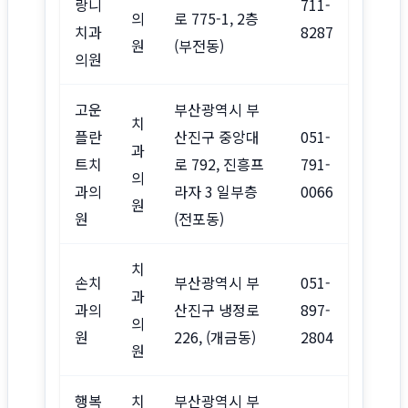
랑니
711-
의
로 775-1, 2층
치과
8287
원
(부전동)
의원
고운
부산광역시 부
치
플란
산진구 중앙대
051-
과
트치
로 792, 진흥프
791-
의
과의
라자 3 일부층
0066
원
원
(전포동)
치
손치
부산광역시 부
051-
과
과의
산진구 냉정로
897-
의
원
226, (개금동)
2804
원
행복
치
부산광역시 부