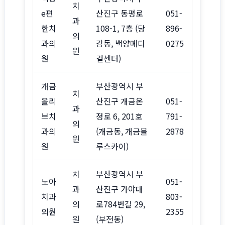
치
e편
산진구 동평로
051-
과
한치
108-1, 7층 (당
896-
의
과의
감동, 백양메디
0275
원
원
컬센터)
개금
부산광역시 부
치
올리
산진구 개금온
051-
과
브치
정로 6, 201호
791-
의
과의
(개금동, 개금블
2878
원
원
루스카이)
치
부산광역시 부
노아
051-
과
산진구 가야대
치과
803-
의
로784번길 29,
의원
2355
원
(부전동)