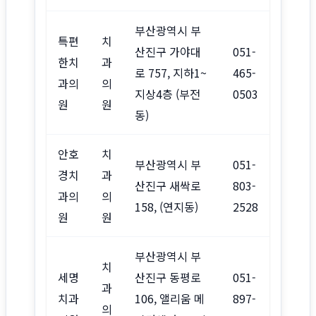
부산광역시 부
특편
치
산진구 가야대
051-
한치
과
로 757, 지하1~
465-
과의
의
지상4층 (부전
0503
원
원
동)
안호
치
부산광역시 부
051-
경치
과
산진구 새싹로
803-
과의
의
158, (연지동)
2528
원
원
부산광역시 부
치
세명
산진구 동평로
051-
과
치과
106, 앨리움 메
897-
의