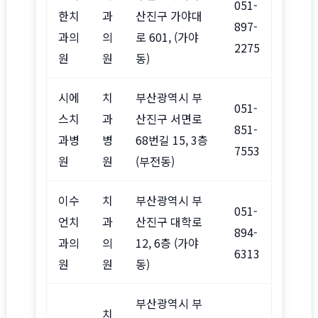
051-
한치
과
산진구 가야대
897-
과의
의
로 601, (가야
2275
원
원
동)
시에
치
부산광역시 부
051-
스치
과
산진구 서면로
851-
과병
병
68번길 15, 3층
7553
원
원
(부전동)
이수
치
부산광역시 부
051-
언치
과
산진구 대학로
894-
과의
의
12, 6층 (가야
6313
원
원
동)
부산광역시 부
치