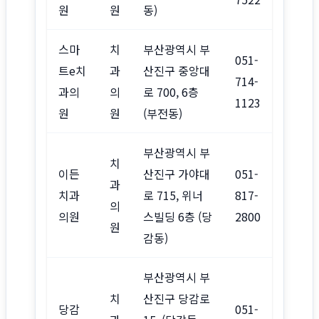
원
원
동)
스마
치
부산광역시 부
051-
트e치
과
산진구 중앙대
714-
과의
의
로 700, 6층
1123
원
원
(부전동)
부산광역시 부
치
이든
산진구 가야대
051-
과
치과
로 715, 위너
817-
의
의원
스빌딩 6층 (당
2800
원
감동)
부산광역시 부
치
산진구 당감로
당감
051-