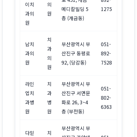
이치
의
메디칼빌딩 5
1275
과의
원
층 (개금동)
원
치
남치
부산광역시 부
051-
과
과의
산진구 동평로
892-
의
원
92, (당감동)
7528
원
라인
치
부산광역시 부
051-
업치
과
산진구 서면문
802-
과병
병
화로 26, 3~4
6363
원
원
층 (부전동)
부산광역시 부
다믿
치