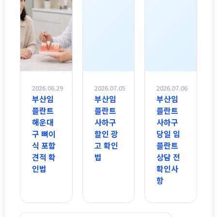
2026.06.29
2026.07.05
2026.07.06
부산임
부산임
부산임
플란트
플란트
플란트
해운대
사하구
사하구
구 뼈이
할인 광
당일 임
식 포함
고 확인
플란트
견적 확
법
상담 전
인법
확인사
항