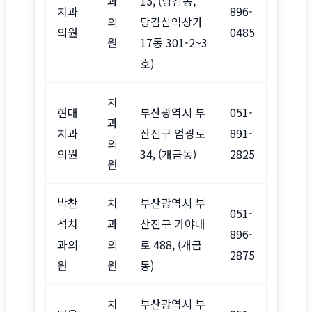
과
15, (당감동,
치과
896-
의
당감삼익상가
의원
0485
원
17동 301-2~3
호)
치
현대
부산광역시 부
051-
과
치과
산진구 엄광로
891-
의
의원
34, (개금동)
2825
원
박찬
치
부산광역시 부
051-
석치
과
산진구 가야대
896-
과의
의
로 488, (개금
2875
원
원
동)
치
부산광역시 부