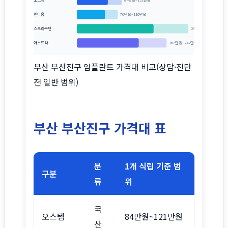
84만원~121만원
덴티움
76만원~110만원
스트라우만
207만원~300만원
아스트라
167만원~242만원
부산 부산진구 임플란트 가격대 비교(상담·진단
전 일반 범위)
부산 부산진구 가격대 표
분
1개 식립 기준 범
구분
류
위
국
오스템
84만원~121만원
산