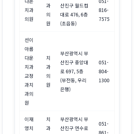
다온
051-
과
산진구 월드컵
치과
816-
의
대로 476, 6층
의원
7575
원
(초읍동)
선이
아름
부산광역시 부
다운
치
산진구 중앙대
051-
치과
과
로 697, 5층
804-
교정
의
(부전동, 우리
1300
과치
원
은행)
과의
원
이재
치
부산광역시 부
051-
영치
과
산진구 연수로
861-