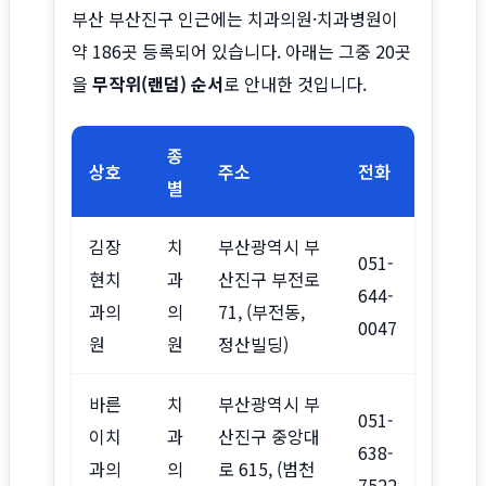
부산 부산진구 인근에는 치과의원·치과병원이
약 186곳 등록되어 있습니다. 아래는 그중 20곳
을
무작위(랜덤) 순서
로 안내한 것입니다.
종
상호
주소
전화
별
김장
치
부산광역시 부
051-
현치
과
산진구 부전로
644-
과의
의
71, (부전동,
0047
원
원
정산빌딩)
바른
치
부산광역시 부
051-
이치
과
산진구 중앙대
638-
과의
의
로 615, (범천
7522