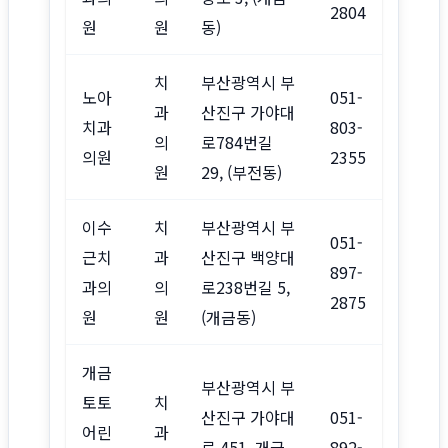
2804
원
원
동)
치
부산광역시 부
노아
051-
과
산진구 가야대
치과
803-
의
로784번길
의원
2355
원
29, (부전동)
이수
치
부산광역시 부
051-
근치
과
산진구 백양대
897-
과의
의
로238번길 5,
2875
원
원
(개금동)
개금
부산광역시 부
토토
치
산진구 가야대
051-
어린
과
로 451, 개금
892-