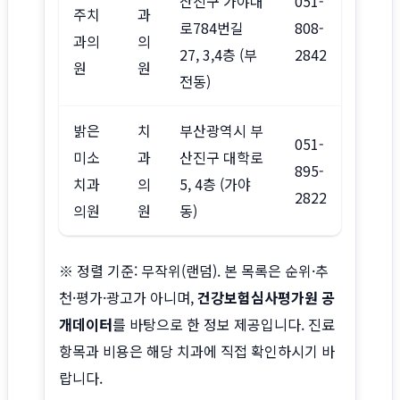
산진구 가야대
051-
주치
과
로784번길
808-
과의
의
27, 3,4층 (부
2842
원
원
전동)
밝은
치
부산광역시 부
051-
미소
과
산진구 대학로
895-
치과
의
5, 4층 (가야
2822
의원
원
동)
※ 정렬 기준: 무작위(랜덤). 본 목록은 순위·추
천·평가·광고가 아니며,
건강보험심사평가원 공
개데이터
를 바탕으로 한 정보 제공입니다. 진료
항목과 비용은 해당 치과에 직접 확인하시기 바
랍니다.