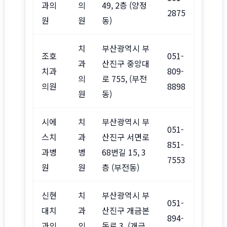
과의
의
49, 2층 (양정
2875
원
원
동)
치
부산광역시 부
조호
051-
과
산진구 중앙대
치과
809-
의
로 755, (부전
의원
8898
원
동)
시에
치
부산광역시 부
051-
스치
과
산진구 서면로
851-
과병
병
68번길 15, 3
7553
원
원
층 (부전동)
신현
치
부산광역시 부
051-
대치
과
산진구 개금본
894-
과의
의
동로 3, (개금