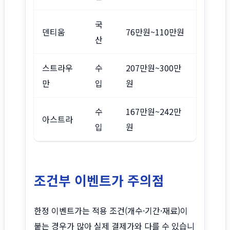
국
덴티움
76만원~110만원
산
스트라우
수
207만원~300만
만
입
원
수
167만원~242만
아스트라
입
원
조건부 이벤트가 주의점
한정 이벤트가는 적용 조건(개수·기간·재료)이
붙는 경우가 많아 실제 결제가와 다를 수 있습니