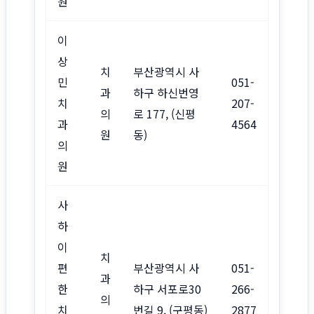
원
이
상
치
부산광역시 사
민
051-
과
하구 하신번영
치
207-
의
로 177, (신평
과
4564
원
동)
의
원
사
하
이
치
편
부산광역시 사
051-
과
한
하구 서포로30
266-
의
치
번길 9, (구평동)
2877