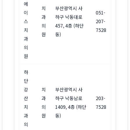
에
치
부산광역시 사
이
051-
과
하구 낙동대로
스
207-
의
457, 4층 (하단
치
7528
원
동)
과
의
원
하
단
강
치
부산광역시 사
산
과
하구 낙동남로
203-
치
의
1409, 4층 (하단
7528
과
원
동)
의