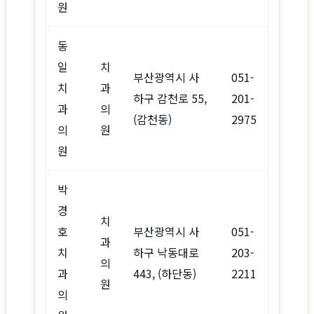
원
동
일
치
부산광역시 사
051-
치
과
하구 감천로 55,
201-
과
의
(감천동)
2975
의
원
원
박
경
치
호
부산광역시 사
051-
과
치
하구 낙동대로
203-
의
과
443, (하단동)
2211
원
의