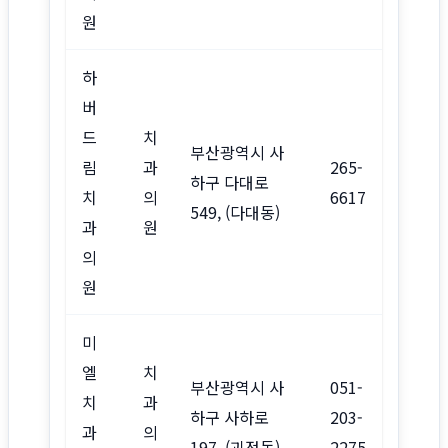
원
하
버
드
치
부산광역시 사
림
과
265-
하구 다대로
치
의
6617
549, (다대동)
과
원
의
원
미
엘
치
부산광역시 사
051-
치
과
하구 사하로
203-
과
의
197, (괴정동)
2275