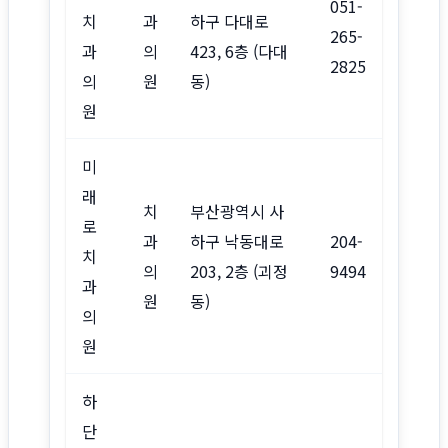
051-
치
과
하구 다대로
265-
과
의
423, 6층 (다대
2825
의
원
동)
원
미
래
치
부산광역시 사
로
과
하구 낙동대로
204-
치
의
203, 2층 (괴정
9494
과
원
동)
의
원
하
단