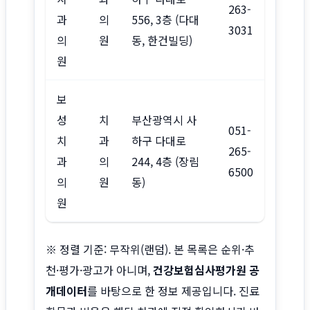
263-
과
의
556, 3층 (다대
3031
의
원
동, 한건빌딩)
원
보
성
치
부산광역시 사
051-
치
과
하구 다대로
265-
과
의
244, 4층 (장림
6500
의
원
동)
원
※ 정렬 기준: 무작위(랜덤). 본 목록은 순위·추
천·평가·광고가 아니며,
건강보험심사평가원 공
개데이터
를 바탕으로 한 정보 제공입니다. 진료