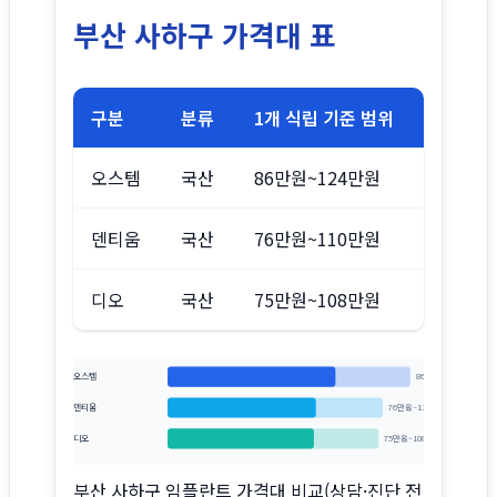
부산 사하구 가격대 표
구분
분류
1개 식립 기준 범위
오스템
국산
86만원~124만원
덴티움
국산
76만원~110만원
디오
국산
75만원~108만원
오스템
86만원~124만원
덴티움
76만원~110만원
디오
75만원~108만원
부산 사하구 임플란트 가격대 비교(상담·진단 전