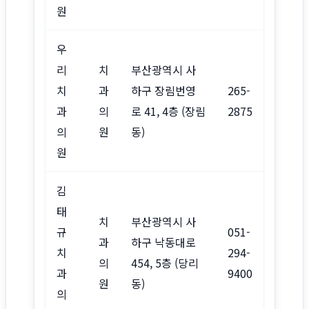
원
우
리
치
부산광역시 사
치
과
하구 장림번영
265-
과
의
로 41, 4층 (장림
2875
의
원
동)
원
김
태
치
부산광역시 사
규
051-
과
하구 낙동대로
치
294-
의
454, 5층 (당리
과
9400
원
동)
의