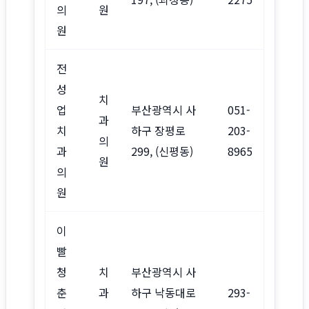
의
원
원
전
성
치
업
부산광역시 사
051-
과
치
하구 장평로
203-
의
과
299, (신평동)
8965
원
의
원
이
빨
청
치
부산광역시 사
춘
과
하구 낙동대로
293-