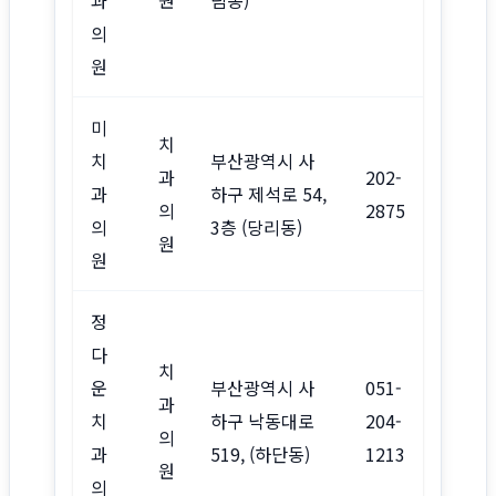
과
원
림동)
의
원
미
치
치
부산광역시 사
과
202-
과
하구 제석로 54,
의
2875
의
3층 (당리동)
원
원
정
다
치
운
부산광역시 사
051-
과
치
하구 낙동대로
204-
의
과
519, (하단동)
1213
원
의