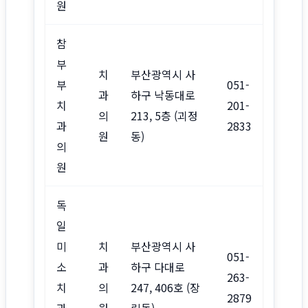
원
참
부
치
부산광역시 사
부
051-
과
하구 낙동대로
치
201-
의
213, 5층 (괴정
과
2833
원
동)
의
원
독
일
미
치
부산광역시 사
051-
소
과
하구 다대로
263-
치
의
247, 406호 (장
2879