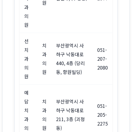
원
과
의
원
선
치
부산광역시 사
치
051-
과
하구 낙동대로
과
207-
의
440, 4층 (당리
의
2080
원
동, 향원빌딩)
원
예
담
치
부산광역시 사
051-
치
과
하구 낙동대로
205-
과
의
211, 3층 (괴정
2275
의
원
동)