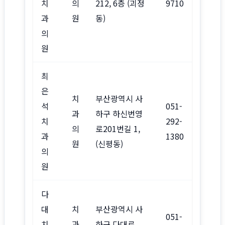
치
의
212, 6층 (괴정
9710
과
원
동)
의
원
최
은
치
부산광역시 사
석
051-
과
하구 하신번영
치
292-
의
로201번길 1,
과
1380
원
(신평동)
의
원
다
대
치
부산광역시 사
051-
치
과
하구 다대로