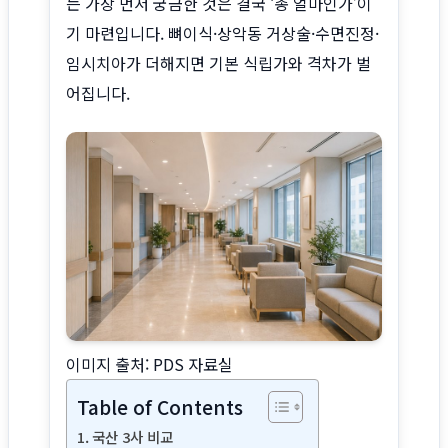
는 가장 먼저 궁금한 것은 결국 ‘총 얼마인가’이
사이트 소개
기 마련입니다. 뼈이식·상악동 거상술·수면진정·
임시치아가 더해지면 기본 식립가와 격차가 벌
어집니다.
이미지 출처: PDS 자료실
Table of Contents
국산 3사 비교