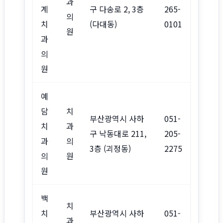
과
계
구 다송로 2, 3층
265-
의
치
(다대동)
0101
원
과
의
원
예
담
치
부산광역시 사하
051-
치
과
구 낙동대로 211,
205-
과
의
3층 (괴정동)
2275
의
원
원
백
치
치
부산광역시 사하
051-
과