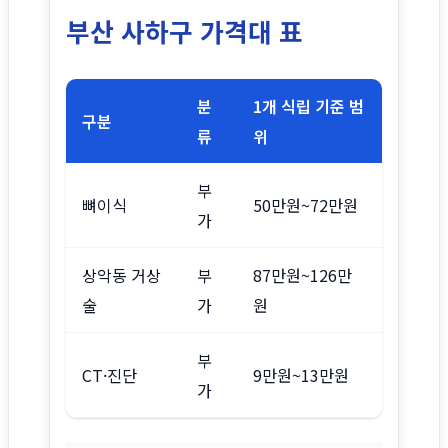
부산 사하구 가격대 표
분
1개 식립 기준 범
구분
류
위
부
뼈이식
50만원~72만원
가
상악동 거상
부
87만원~126만
술
가
원
부
CT·진단
9만원~13만원
가