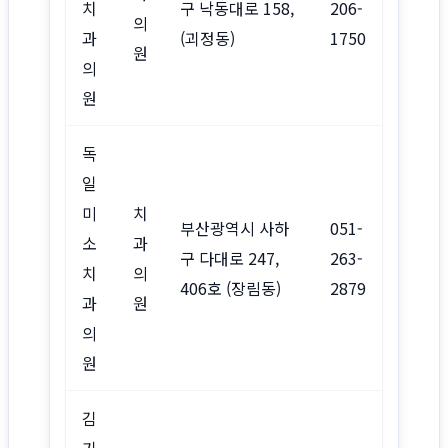
치
구 낙동대로 158,
206-
의
과
(괴정동)
1750
원
의
원
독
일
미
치
부산광역시 사하
051-
소
과
구 다대로 247,
263-
치
의
406호 (장림동)
2879
과
원
의
원
김