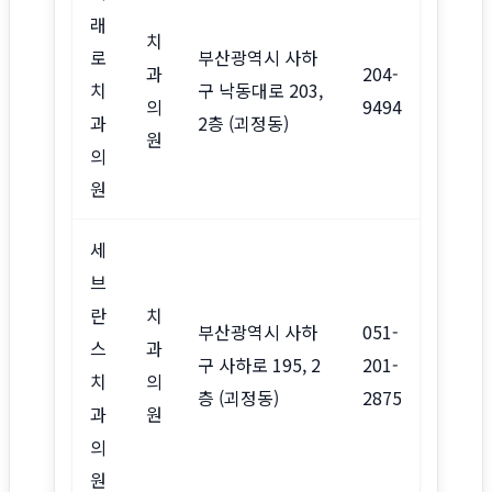
래
치
로
부산광역시 사하
과
204-
치
구 낙동대로 203,
의
9494
과
2층 (괴정동)
원
의
원
세
브
란
치
부산광역시 사하
051-
스
과
구 사하로 195, 2
201-
치
의
층 (괴정동)
2875
과
원
의
원