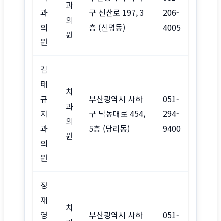
과
과
구 신산로 197, 3
206-
의
의
층 (신평동)
4005
원
원
김
태
치
규
부산광역시 사하
051-
과
치
구 낙동대로 454,
294-
의
과
5층 (당리동)
9400
원
의
원
정
재
치
영
부산광역시 사하
051-