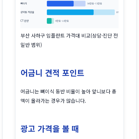
뼈이식
50만원~72만원
상악동 거상술
87만원~126만원
CT·진단
9만원~13만원
부산 사하구 임플란트 가격대 비교(상담·진단 전
일반 범위)
어금니 견적 포인트
어금니는 뼈이식 동반 비율이 높아 앞니보다 총
액이 올라가는 경우가 많습니다.
광고 가격을 볼 때