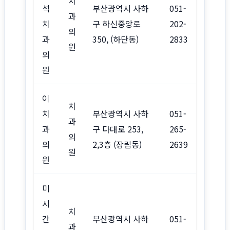
치
석
부산광역시 사하
051-
과
치
구 하신중앙로
202-
의
과
350, (하단동)
2833
원
의
원
이
치
치
부산광역시 사하
051-
과
과
구 다대로 253,
265-
의
의
2,3층 (장림동)
2639
원
원
미
시
치
간
부산광역시 사하
051-
과