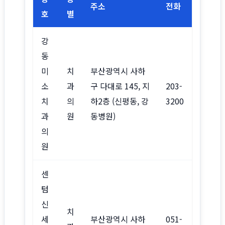
주소
전화
호
별
강
동
미
치
부산광역시 사하
소
과
구 다대로 145, 지
203-
치
의
하2층 (신평동, 강
3200
과
원
동병원)
의
원
센
텀
신
치
세
부산광역시 사하
051-