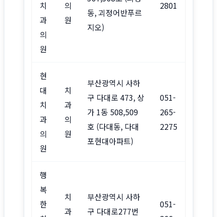
치
의
2801
동, 괴정어반푸르
과
원
지오)
의
원
현
부산광역시 사하
대
치
구 다대로 473, 상
051-
치
과
가 1동 508,509
265-
과
의
호 (다대동, 다대
2275
의
원
포현대아파트)
원
행
복
치
부산광역시 사하
한
051-
과
구 다대로277번