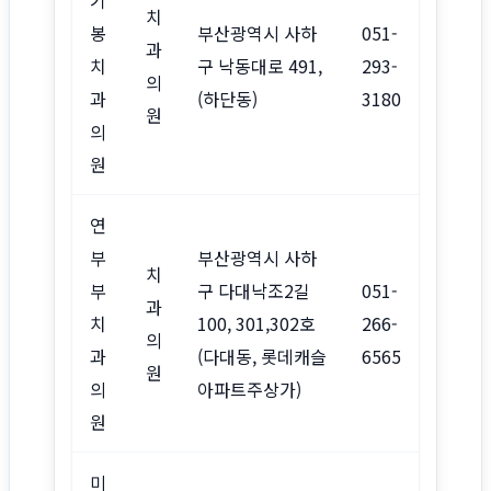
기
치
봉
부산광역시 사하
051-
과
치
구 낙동대로 491,
293-
의
과
(하단동)
3180
원
의
원
연
부
부산광역시 사하
치
부
구 다대낙조2길
051-
과
치
100, 301,302호
266-
의
과
(다대동, 롯데캐슬
6565
원
의
아파트주상가)
원
미