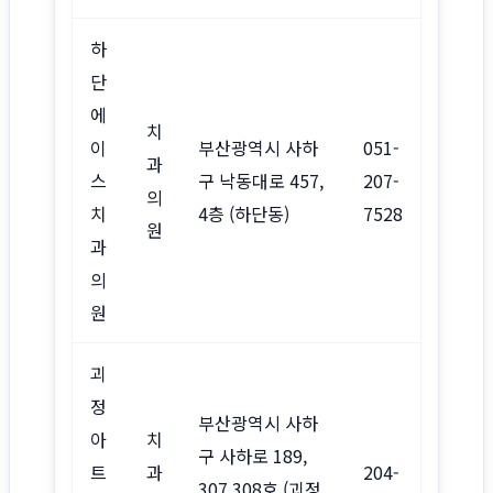
하
단
에
치
이
부산광역시 사하
051-
과
스
구 낙동대로 457,
207-
의
치
4층 (하단동)
7528
원
과
의
원
괴
정
부산광역시 사하
아
치
구 사하로 189,
트
과
204-
307,308호 (괴정