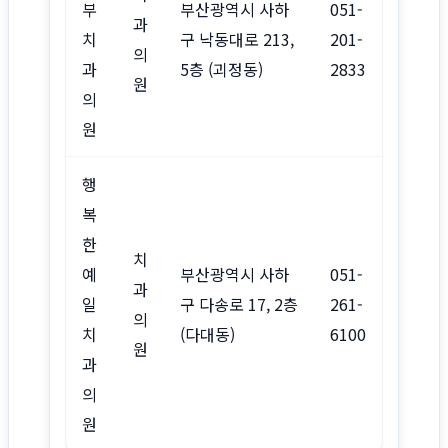
부
부산광역시 사하
051-
과
치
구 낙동대로 213,
201-
의
과
5층 (괴정동)
2833
원
의
원
행
복
한
치
예
부산광역시 사하
051-
과
일
구 다송로 17, 2층
261-
의
치
(다대동)
6100
원
과
의
원