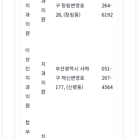
과
치
구 장림번영로
264-
의
과
28, (장림동)
6192
원
의
원
이
상
치
민
부산광역시 사하
051-
과
치
구 하신번영로
207-
의
과
177, (신평동)
4564
원
의
원
참
부
치