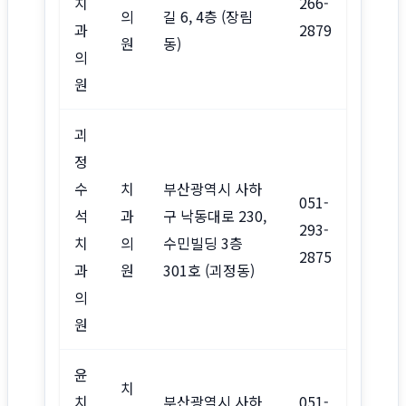
치
266-
의
길 6, 4층 (장림
과
2879
원
동)
의
원
괴
정
수
치
부산광역시 사하
051-
석
과
구 낙동대로 230,
293-
치
의
수민빌딩 3층
2875
과
원
301호 (괴정동)
의
원
윤
치
치
부산광역시 사하
051-