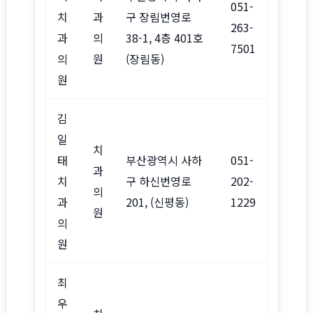
051-
치
과
구 장림번영로
263-
과
의
38-1, 4층 401호
7501
의
원
(장림동)
원
김
일
치
태
부산광역시 사하
051-
과
치
구 하신번영로
202-
의
과
201, (신평동)
1229
원
의
원
최
우