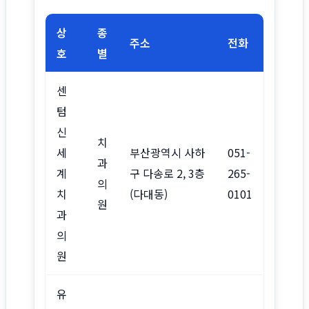
상
종
주소
전화
호
별
센
텀
신
치
세
부산광역시 사하
051-
과
계
구 다송로 2, 3층
265-
의
치
(다대동)
0101
원
과
의
원
유