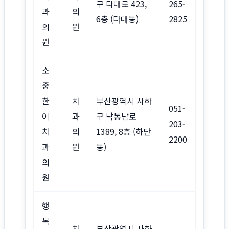
구 다대로 423,
265-
과
의
6층 (다대동)
2825
의
원
원
소
중
한
치
부산광역시 사하
051-
이
과
구 낙동남로
203-
치
의
1389, 8층 (하단
2200
과
원
동)
의
원
행
복
치
부산광역시 사하