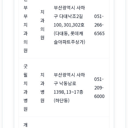
부
부산광역시 사하
치
부
구 다대낙조2길
051-
과
치
100, 301,302호
266-
의
과
(다대동, 롯데캐
6565
원
의
슬아파트주상가)
원
굿
윌
치
부산광역시 사하
051-
치
과
구 낙동남로
209-
과
병
1398, 13~17층
6000
병
원
(하단동)
원
개