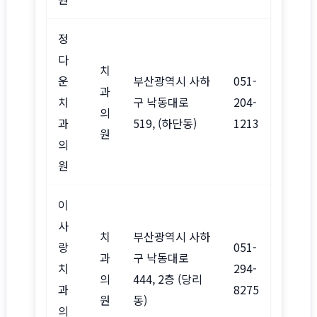
정
다
치
운
부산광역시 사하
051-
과
치
구 낙동대로
204-
의
과
519, (하단동)
1213
원
의
원
이
사
치
부산광역시 사하
랑
051-
과
구 낙동대로
치
294-
의
444, 2층 (당리
과
8275
원
동)
의