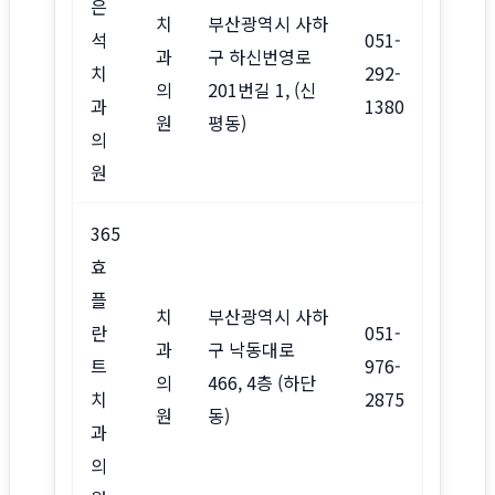
은
치
부산광역시 사하
석
051-
과
구 하신번영로
치
292-
의
201번길 1, (신
과
1380
원
평동)
의
원
365
효
플
치
부산광역시 사하
란
051-
과
구 낙동대로
트
976-
의
466, 4층 (하단
치
2875
원
동)
과
의