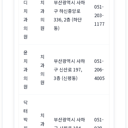
디
치
부산광역시 사하
051-
치
과
구 하신중앙로
203-
과
의
336, 2층 (하단
1177
의
원
동)
원
윤
치
치
부산광역시 사하
051-
과
과
구 신산로 197,
206-
의
의
3층 (신평동)
4005
원
원
닥
터
치
박
부산광역시 사하
051-
과
치
구 사하로 184,
928-