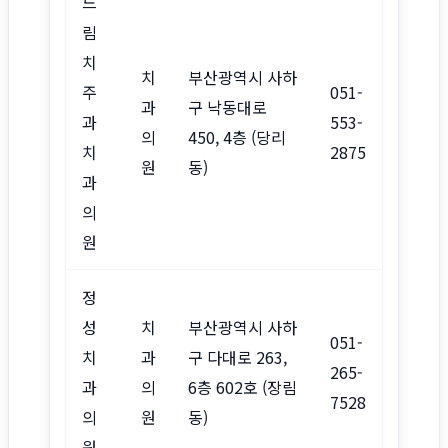
드
림
치
치
부산광역시 사하
주
051-
과
구 낙동대로
과
553-
의
450, 4층 (당리
치
2875
원
동)
과
의
원
정
성
치
부산광역시 사하
051-
치
과
구 다대로 263,
265-
과
의
6층 602호 (장림
7528
의
원
동)
원