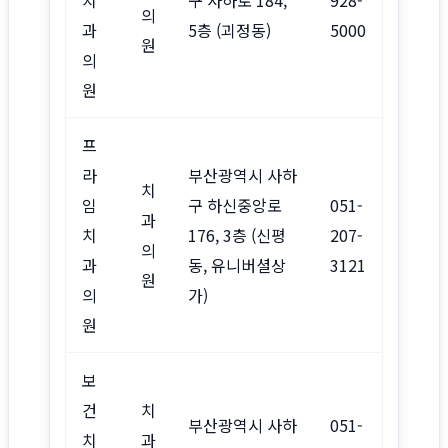
의
과
5층 (괴정동)
5000
원
의
원
프
라
부산광역시 사하
치
임
구 하신중앙로
051-
과
치
176, 3층 (신평
207-
의
과
동, 유니버셜상
3121
원
의
가)
원
보
건
치
부산광역시 사하
051-
치
과