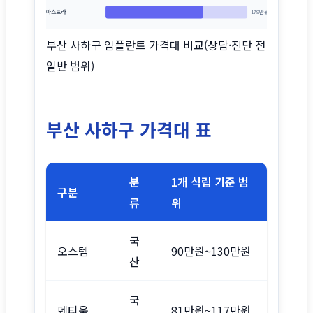
아스트라
179만원~259만원
부산 사하구 임플란트 가격대 비교(상담·진단 전
일반 범위)
부산 사하구 가격대 표
분
1개 식립 기준 범
구분
류
위
국
오스템
90만원~130만원
산
국
덴티움
81만원~117만원