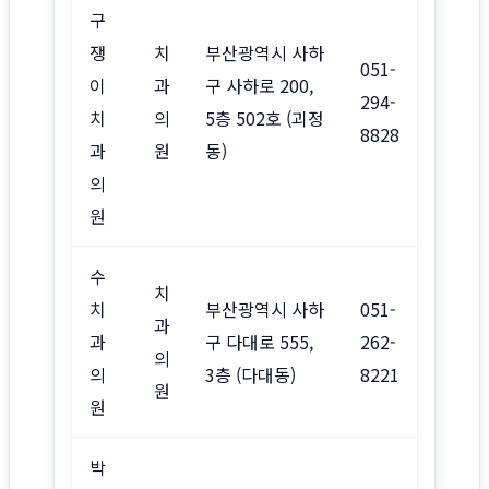
구
쟁
치
부산광역시 사하
051-
이
과
구 사하로 200,
294-
치
의
5층 502호 (괴정
8828
과
원
동)
의
원
수
치
치
부산광역시 사하
051-
과
과
구 다대로 555,
262-
의
의
3층 (다대동)
8221
원
원
박