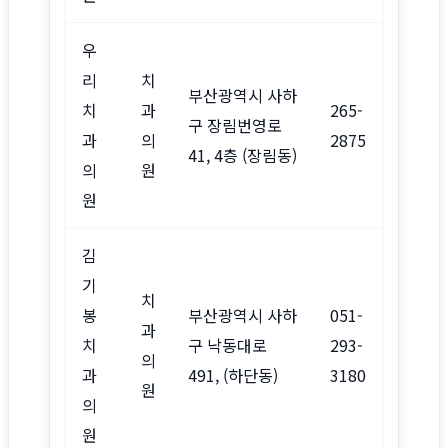
우
리
치
부산광역시 사하
치
과
265-
구 장림번영로
과
의
2875
41, 4층 (장림동)
의
원
원
김
기
치
봉
부산광역시 사하
051-
과
치
구 낙동대로
293-
의
과
491, (하단동)
3180
원
의
원