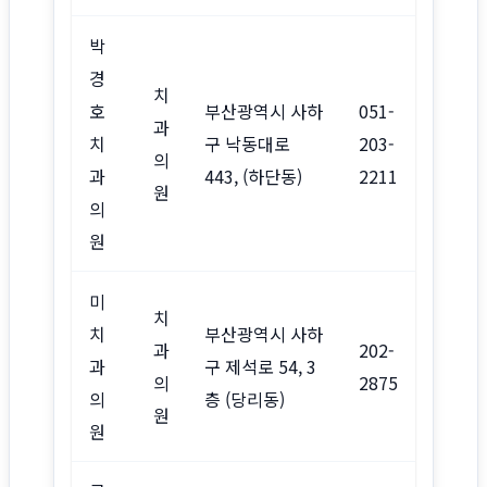
박
경
치
호
부산광역시 사하
051-
과
치
구 낙동대로
203-
의
과
443, (하단동)
2211
원
의
원
미
치
치
부산광역시 사하
과
202-
과
구 제석로 54, 3
의
2875
의
층 (당리동)
원
원