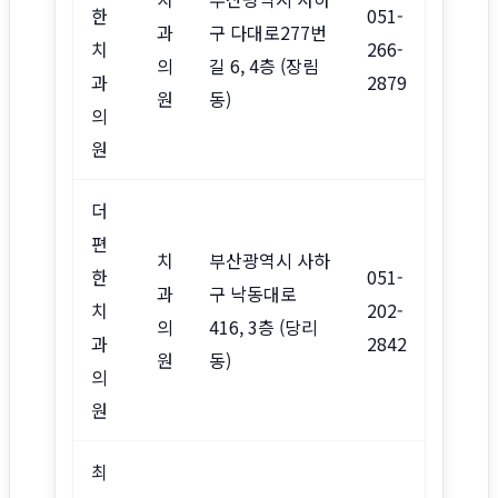
한
051-
과
구 다대로277번
치
266-
의
길 6, 4층 (장림
과
2879
원
동)
의
원
더
편
치
부산광역시 사하
한
051-
과
구 낙동대로
치
202-
의
416, 3층 (당리
과
2842
원
동)
의
원
최