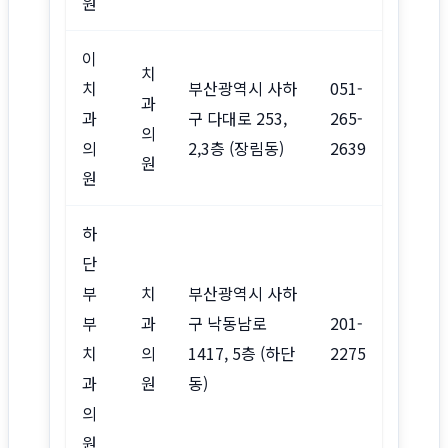
원
이
치
치
부산광역시 사하
051-
과
과
구 다대로 253,
265-
의
의
2,3층 (장림동)
2639
원
원
하
단
부
치
부산광역시 사하
부
과
구 낙동남로
201-
치
의
1417, 5층 (하단
2275
과
원
동)
의
원