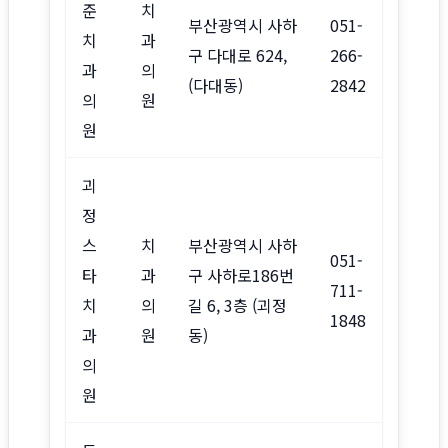
준
치
부산광역시 사하
051-
치
과
구 다대로 624,
266-
과
의
(다대동)
2842
의
원
원
괴
정
스
치
부산광역시 사하
051-
타
과
구 사하로186번
711-
치
의
길 6, 3층 (괴정
1848
과
원
동)
의
원