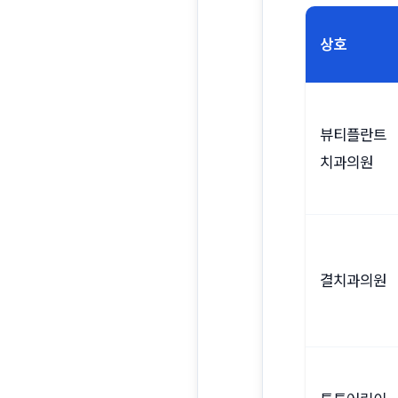
상호
뷰티플란트
치과의원
결치과의원