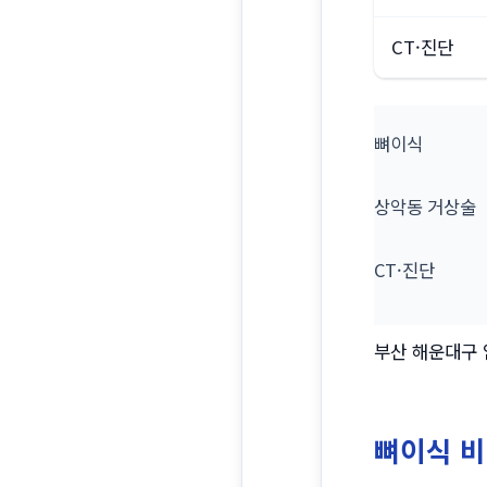
CT·진단
뼈이식
상악동 거상술
CT·진단
부산 해운대구 
뼈이식 비