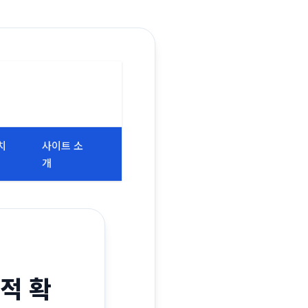
치
사이트 소
개
적 확