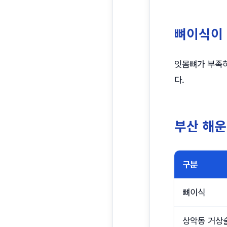
뼈이식이
잇몸뼈가 부족하
다.
부산 해운
구분
뼈이식
상악동 거상