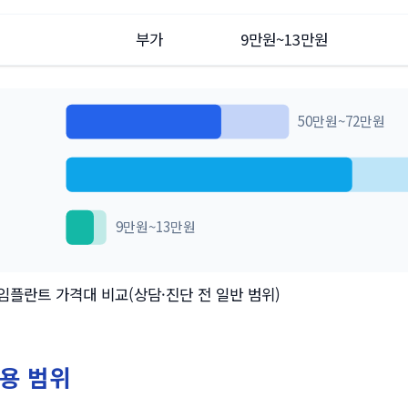
부가
9만원~13만원
50만원~72만원
9만원~13만원
임플란트 가격대 비교(상담·진단 전 일반 범위)
용 범위