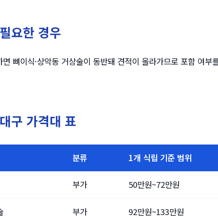
 필요한 경우
면 뼈이식·상악동 거상술이 동반돼 견적이 올라가므로 포함 여부를
대구 가격대 표
분류
1개 식립 기준 범위
부가
50만원~72만원
술
부가
92만원~133만원