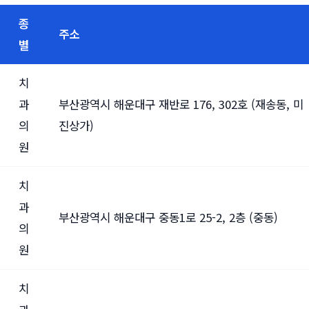
종
주소
별
치
과
부산광역시 해운대구 재반로 176, 302호 (재송동, 미
의
진상가)
원
치
과
부산광역시 해운대구 중동1로 25-2, 2층 (중동)
의
원
치