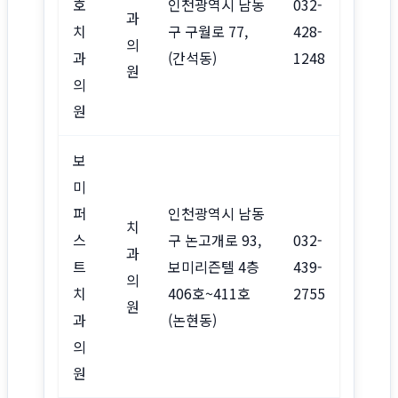
호
인천광역시 남동
032-
과
치
구 구월로 77,
428-
의
과
(간석동)
1248
원
의
원
보
미
퍼
인천광역시 남동
치
스
구 논고개로 93,
032-
과
트
보미리즌텔 4층
439-
의
치
406호~411호
2755
원
과
(논현동)
의
원