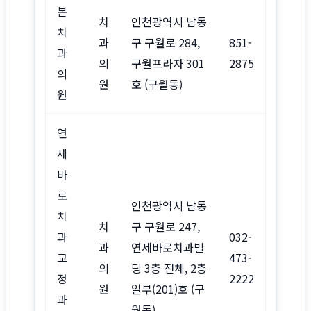
본
치
인천광역시 남동
치
과
구 구월로 284,
851-
과
의
구월프라자 301
2875
의
원
호 (구월동)
원
연
세
바
로
인천광역시 남동
치
치
구 구월로 247,
과
032-
과
연세바로치과빌
교
473-
의
딩 3층 전체, 2층
정
2222
원
일부(201)호 (구
과
월동)