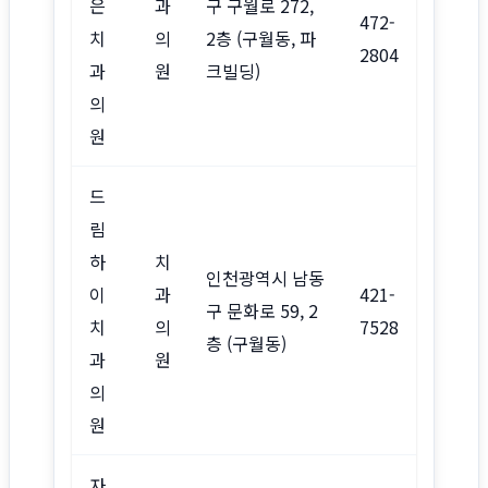
은
과
구 구월로 272,
472-
치
의
2층 (구월동, 파
2804
과
원
크빌딩)
의
원
드
림
하
치
인천광역시 남동
이
과
421-
구 문화로 59, 2
치
의
7528
층 (구월동)
과
원
의
원
자