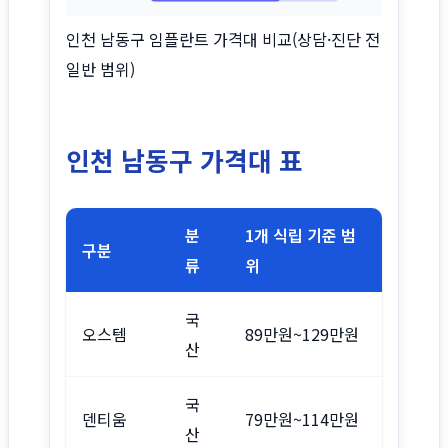
인천 남동구 임플란트 가격대 비교(상담·진단 전
일반 범위)
인천 남동구 가격대 표
분
1개 식립 기준 범
구분
류
위
국
오스템
89만원~129만원
산
국
덴티움
79만원~114만원
산