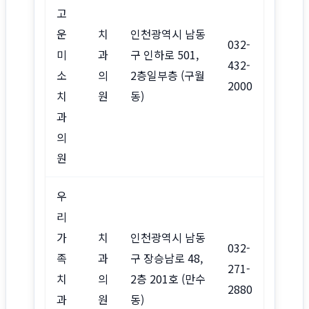
고
운
치
인천광역시 남동
032-
미
과
구 인하로 501,
432-
소
의
2층일부층 (구월
2000
치
원
동)
과
의
원
우
리
가
치
인천광역시 남동
032-
족
과
구 장승남로 48,
271-
치
의
2층 201호 (만수
2880
과
원
동)