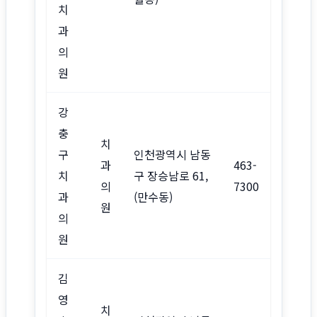
치
과
의
원
강
충
치
구
인천광역시 남동
과
463-
치
구 장승남로 61,
의
7300
과
(만수동)
원
의
원
김
영
치