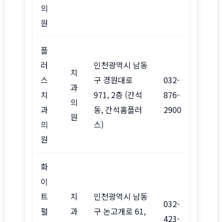
의
원
플
러
인천광역시 남동
치
스
구 경원대로
032-
과
치
971, 2층 (간석
876-
의
과
동, 간석홈플러
2900
원
의
스)
원
화
이
트
치
인천광역시 남동
032-
펄
과
구 논고개로 61,
423-