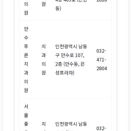
의
원
동)
원
만
수
푸
치
인천광역시 남동
032-
른
과
구 만수로 107,
471-
치
의
2층 (만수동, 은
2804
과
원
성프라자)
의
원
서
울
좋
치
인천광역시 남동
032-