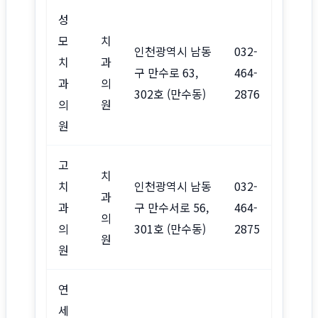
성
모
치
인천광역시 남동
032-
치
과
구 만수로 63,
464-
과
의
302호 (만수동)
2876
의
원
원
고
치
치
인천광역시 남동
032-
과
과
구 만수서로 56,
464-
의
의
301호 (만수동)
2875
원
원
연
세