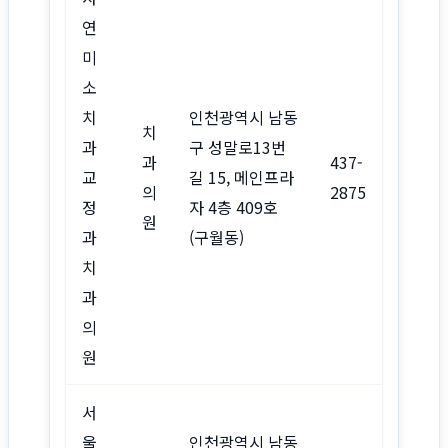
연
미
소
치
인천광역시 남동
치
과
구 성말로13번
과
437-
교
길 15, 메인프라
의
2875
정
자 4층 409호
원
과
(구월동)
치
과
의
원
서
울
인천광역시 남동