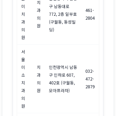
치
미
구 남동대로
과
461-
치
772, 2층 일부호
의
2804
과
(구월동, 동성빌
원
의
딩)
원
서
울
미
치
인천광역시 남동
032-
소
과
구 인하로 607,
472-
치
의
402호 (구월동,
2879
과
원
모아프라자)
의
원