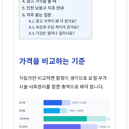
광고 가격을 볼 때
인천 남동구 치과 안내
자주 묻는 질문
광고 가격이 왜 더 싼가요?
국산과 수입 차이가 큰가요?
기간은 얼마나 걸리나요?
가격을 비교하는 기준
식립가만 비교하면 함정이 생기므로 보철·부가
시술·사후관리를 합한 총액으로 봐야 합니다.
오스템
89만원~129만원
덴티움
79만원~114만원
스트라우만
209만원~303만원
아스트라
179만원~259만원