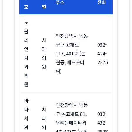
주소
전화
호
별
노
블
인천광역시 남동
리
치
구 논고개로
032-
안
과
117, 401호 (논
424-
치
의
현동, 메트로타
2275
과
원
워)
의
원
바
인천광역시 남동
다
치
구 논고개로 81,
032-
치
과
우리들메디타워
432-
과
의
4층 403호 (논현
2828