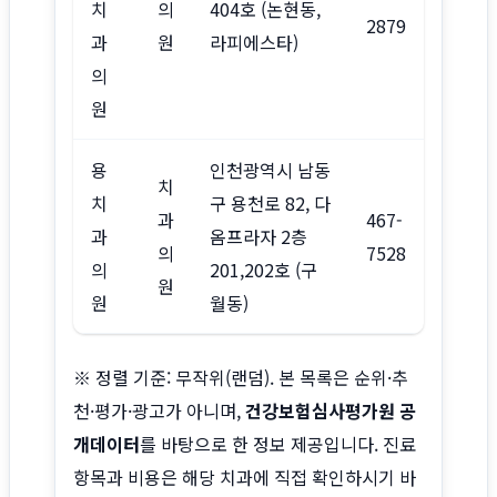
치
의
404호 (논현동,
2879
과
원
라피에스타)
의
원
용
인천광역시 남동
치
치
구 용천로 82, 다
과
467-
과
옴프라자 2층
의
7528
의
201,202호 (구
원
원
월동)
※ 정렬 기준: 무작위(랜덤). 본 목록은 순위·추
천·평가·광고가 아니며,
건강보험심사평가원 공
개데이터
를 바탕으로 한 정보 제공입니다. 진료
항목과 비용은 해당 치과에 직접 확인하시기 바