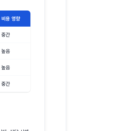
비용 영향
중간
높음
높음
중간