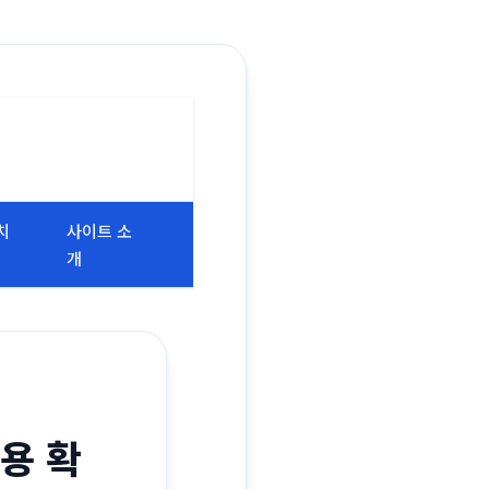
치
사이트 소
개
용 확