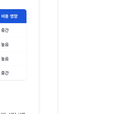
비용 영향
중간
높음
높음
중간