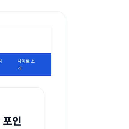
치
사이트 소
개
 포인