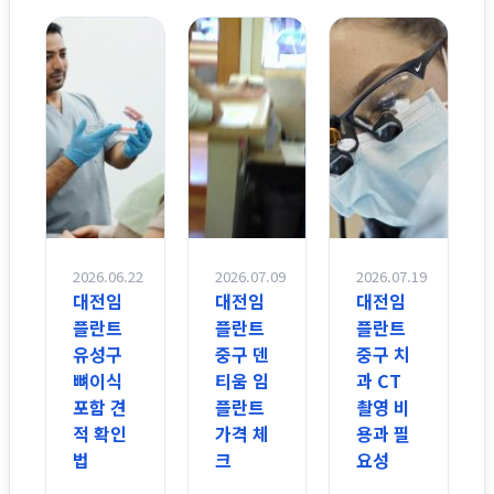
2026.06.22
2026.07.09
2026.07.19
대전임
대전임
대전임
플란트
플란트
플란트
유성구
중구 덴
중구 치
뼈이식
티움 임
과 CT
포함 견
플란트
촬영 비
적 확인
가격 체
용과 필
법
크
요성