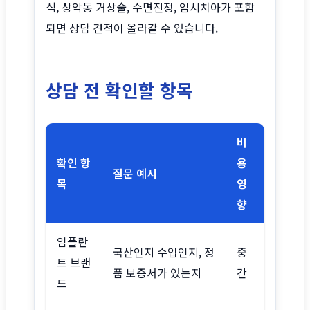
식, 상악동 거상술, 수면진정, 임시치아가 포함
되면 상담 견적이 올라갈 수 있습니다.
상담 전 확인할 항목
비
확인 항
용
질문 예시
목
영
향
임플란
국산인지 수입인지, 정
중
트 브랜
품 보증서가 있는지
간
드