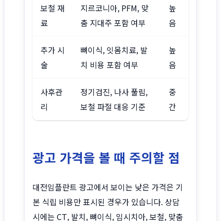
보철 재
지르코니아, PFM, 맞
높
료
춤 지대주 포함 여부
음
추가 시
뼈이식, 잇몸치료, 발
높
술
치 비용 포함 여부
음
사후관
정기검진, 나사 풀림,
중
리
보철 파절 대응 기준
간
광고 가격을 볼 때 주의할 점
대전임플란트 광고에서 보이는 낮은 가격은 기
본 식립 비용만 표시된 경우가 있습니다. 상담
시에는 CT, 발치, 뼈이식, 임시치아, 보철, 맞춤