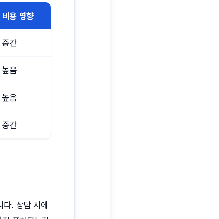
비용 영향
중간
높음
높음
중간
다. 상담 시에