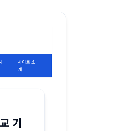
치
사이트 소
개
교 기