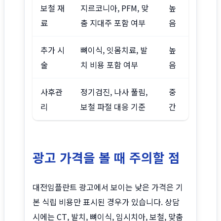
보철 재
지르코니아, PFM, 맞
높
료
춤 지대주 포함 여부
음
추가 시
뼈이식, 잇몸치료, 발
높
술
치 비용 포함 여부
음
사후관
정기검진, 나사 풀림,
중
리
보철 파절 대응 기준
간
광고 가격을 볼 때 주의할 점
대전임플란트 광고에서 보이는 낮은 가격은 기
본 식립 비용만 표시된 경우가 있습니다. 상담
시에는 CT, 발치, 뼈이식, 임시치아, 보철, 맞춤