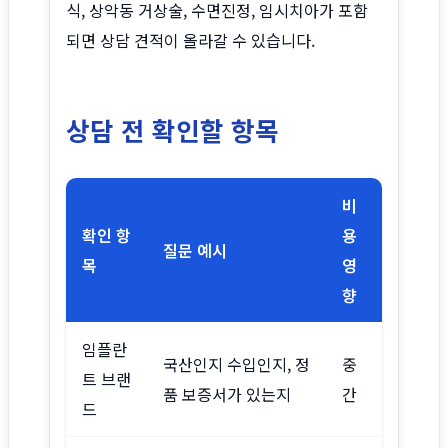
식, 상악동 거상술, 수면진정, 임시치아가 포함
되면 상담 견적이 올라갈 수 있습니다.
상담 전 확인할 항목
비
확인 항
용
질문 예시
목
영
향
임플란
국산인지 수입인지, 정
중
트 브랜
품 보증서가 있는지
간
드