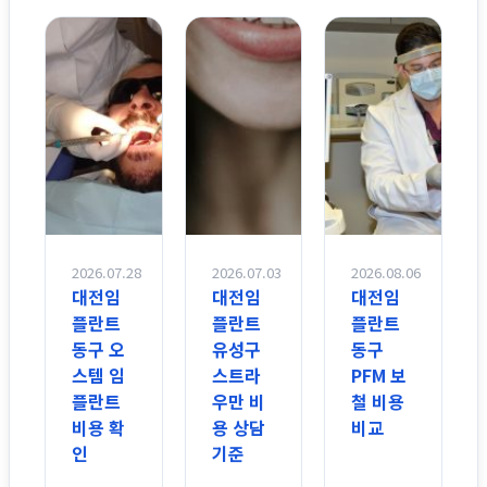
2026.07.28
2026.07.03
2026.08.06
대전임
대전임
대전임
플란트
플란트
플란트
동구 오
유성구
동구
스템 임
스트라
PFM 보
플란트
우만 비
철 비용
비용 확
용 상담
비교
인
기준