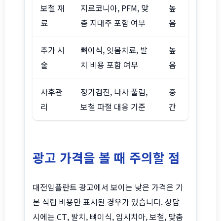
보철 재
지르코니아, PFM, 맞
높
료
춤 지대주 포함 여부
음
추가 시
뼈이식, 잇몸치료, 발
높
술
치 비용 포함 여부
음
사후관
정기검진, 나사 풀림,
중
리
보철 파절 대응 기준
간
광고 가격을 볼 때 주의할 점
대전임플란트 광고에서 보이는 낮은 가격은 기
본 식립 비용만 표시된 경우가 있습니다. 상담
시에는 CT, 발치, 뼈이식, 임시치아, 보철, 맞춤