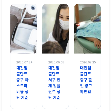
2026.07.24
2026.06.05
2026.07.25
대전임
대전임
대전임
플란트
플란트
플란트
중구 아
서구 전
중구 할
스트라
체 임플
인 광고
비용 상
란트 상
확인법
담 기준
담 기준