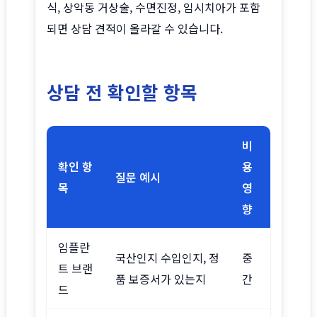
식, 상악동 거상술, 수면진정, 임시치아가 포함
되면 상담 견적이 올라갈 수 있습니다.
상담 전 확인할 항목
비
확인 항
용
질문 예시
목
영
향
임플란
국산인지 수입인지, 정
중
트 브랜
품 보증서가 있는지
간
드