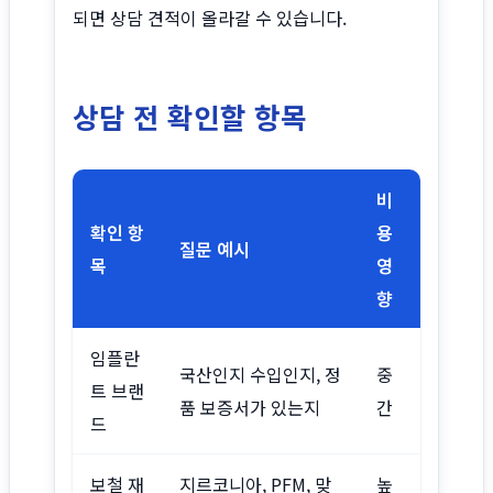
되면 상담 견적이 올라갈 수 있습니다.
상담 전 확인할 항목
비
확인 항
용
질문 예시
목
영
향
임플란
국산인지 수입인지, 정
중
트 브랜
품 보증서가 있는지
간
드
보철 재
지르코니아, PFM, 맞
높