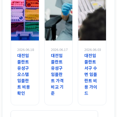
2026.06.18
2026.06.17
2026.06.03
대전임
대전임
대전임
플란트
플란트
플란트
유성구
유성구
서구 수
오스템
임플란
면 임플
임플란
트 가격
란트 비
트 비용
비교 기
용 가이
확인
준
드