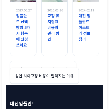
2023.06.27
2026.05.26
2024.02.13
임플란
교정 유
대전 임
트 선택
지장치
플란트
방법 5가
비용과
아스트
지 항목
관리 방
라 정보
에 신경
법
정리
쓰세요
글
발치 교정 비용과 비발치 교정 차이
성인 치아교정 비용이 달라지는 이유
탐
색
대전임플란트