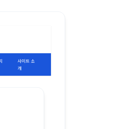
치
사이트 소
개