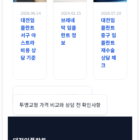
2026.06.14
2024.02.15
2026.07.20
대전임
브레네
대전임
플란트
막 임플
플란트
서구 아
란트 정
중구 임
스트라
보
플란트
비용 상
재수술
담 기준
상담 체
크
글
세라믹 교정 비용과 장단점 정리
투명교정 가격 비교와 상담 전 확인사항
탐
색