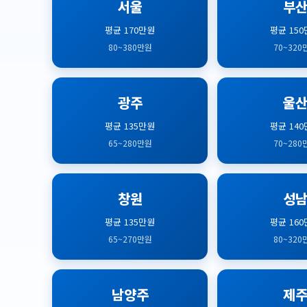
서울
부
평균 170만원
평균 15
80~380만원
70~320
광주
울
평균 135만원
평균 14
65~280만원
70~280
창원
성
평균 135만원
평균 16
65~270만원
80~320
남양주
제