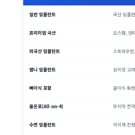
일반 임플란트
국산 임플란
프리미엄 국산
오스템, 덴
외국산 임플란트
스트라우만,
앞니 임플란트
심미성 고려
뼈이식 포함
골이식 동반
올온포(All-on-4)
무치악 전
수면 임플란트
의식하 진정