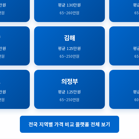
0만원
평균 130만원
평균
만원
65~260만원
6
양
김해
0만원
평균 125만원
평균
만원
65~250만원
6
포
의정부
5만원
평균 125만원
평균
만원
65~250만원
6
전국 지역별 가격 비교 플랫폼 전체 보기