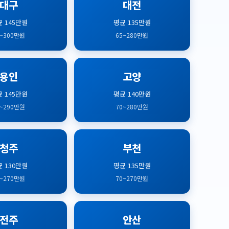
대구
대전
 145만원
평균 135만원
0~300만원
65~280만원
용인
고양
 145만원
평균 140만원
0~290만원
70~280만원
청주
부천
 130만원
평균 135만원
5~270만원
70~270만원
전주
안산